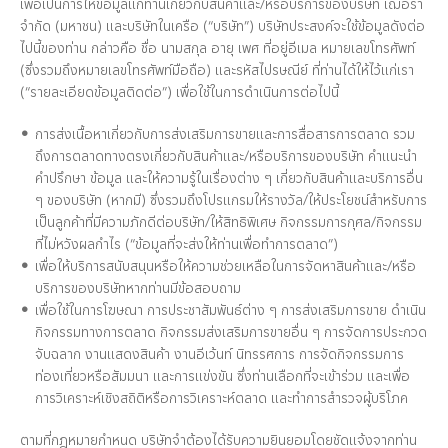
เพื่อเป็นการให้ข้อมูลแก่ท่านเกี่ยวกับสินค้าและ/หรือบริการของบริษัท เฌอร่า
จำกัด (มหาชน) และบริษัทในเครือ (“บริษัท”) บริษัทประสงค์จะใช้ข้อมูลดังต่อ
ไปนี้ของท่าน กล่าวคือ ชื่อ นามสกุล อายุ เพศ ที่อยู่อีเมล หมายเลขโทรศัพท์
(ซึ่งรวมถึงหมายเลขโทรศัพท์มือถือ) และรหัสไปรษณีย์ ที่ท่านได้ให้ไว้แก่เรา
(“รายละเอียดข้อมูลติดต่อ”) เพื่อใช้ในการดำเนินการต่อไปนี้
การส่งเนื้อหาเกี่ยวกับการส่งเสริมการขายและการสื่อสารการตลาด รวม
ถึงการตลาดทางตรงเกี่ยวกับสินค้าและ/หรือบริการของบริษัท คำแนะนำ
คำปรึกษา ข้อมูล และให้ความรู้ในเรื่องต่าง ๆ เกี่ยวกับสินค้าและบริการอื่น
ๆ ของบริษัท (หากมี) ซึ่งรวมถึงโปรแกรมให้รางวัล/ให้ประโยชน์สำหรับการ
เป็นลูกค้าที่มีความภักดีต่อบริษัท/ให้สิทธิพิเศษ กิจกรรมการกุศล/กิจกรรม
ที่ไม่หวังผลกำไร (“ข้อมูลที่จะส่งให้ท่านเพื่อทำการตลาด”)
เพื่อให้บริการสนับสนุนหรือให้ความช่วยเหลือในการจัดหาสินค้าและ/หรือ
บริการของบริษัทหากท่านมีข้อสอบถาม
เพื่อใช้ในการโฆษณา การประชาสัมพันธ์ต่าง ๆ การส่งเสริมการขาย ดำเนิน
กิจกรรมทางการตลาด กิจกรรมส่งเสริมการขายอื่น ๆ การจัดการประกวด
จับฉลาก งานแสดงสินค้า งานอีเว้นท์ นิทรรศการ การจัดกิจกรรมการ
ท่องเที่ยวหรือสัมมนา และการแข่งขัน ซึ่งท่านเลือกที่จะเข้าร่วม และเพื่อ
การวิเคราะห์เชิงสถิติหรือการวิเคราะห์ตลาด และทำการสำรวจผู้บริโภค
ตามที่กฎหมายกำหนด บริษัทจำต้องได้รับความยินยอมโดยชัดแจ้งจากท่าน