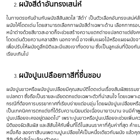
ผนังสีดำอันทรงเสน่ห์
ในทางตรงกันข้ามกับผนังสีสันสดใส ‘สีดำ’ เป็นตัวเลือกอันทรงเสน่ห์
ผนังให้โดดเด่น โดยสามารถเลือกทาผนังสีดำเฉพาะด้าน เลือกทากร
หน้าต่างด้วยสีขาวสะอาดก็จะช่วยสร้างความแตกต่างแปลกตาแต่ยังคงเป็
โดดเด่นด้วยความคลาสสิก นอกจากนี้ อาจเพิ่มแผงไม้หรือแผงผนังจาก
เพื่อปรับให้ผนังดูลึกมิติและมีแสงเงาที่งดงาม ซึ่งเป็นลูกเล่นที่ป้องกันม
เรียบเกินไป
ผนังปูนเปลือยทาสีที่ชื่นชอบ
ผนังปูนขาวหรือผนังปูนเปลือยมีคุณสมบัติโดดเด่นเรื่องสัมผัสธรรมชาต
แปลกตา ซึ่งถือเป็นรายละเอียดตกแต่งเฉพาะตัวที่น่าสนใจ โดยเฉพาะอย
กรณีที่ต้องการบรรยากาศที่เรียบง่ายแต่อบอุ่น โดยผนังปูนเปลือยหร
เป็นเทคนิคการตกแต่งที่ได้รับความนิยมต่อเนื่องมายาวนาน จนมีคำพูด
ปูนเปลือยจะคงอยู่ตลอดไป” เพราะปูนขาวหรือปูนเปลือยจะช่วยเพิ่มค
มิติของผิวสัมผัส และสีสันให้กับพื้นที่ได้ในสนนราคาที่คุ้มค่าที่สุด คำแ
หนึ่งคือ ลองทาสีบนเพดานปูนเปลือยให้เป็นหนึ่งเดียวกับผนัง แล้วคุณจ
สีสันที่กำลังโอบล้อมตัวคุณ