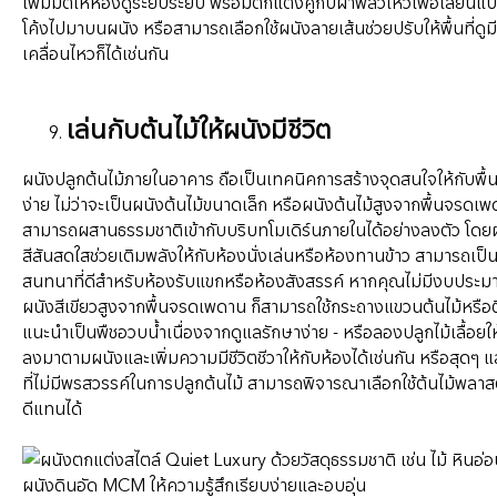
เพิ่มมิติให้ห้องดูระยิบระยับ พร้อมตกแต่งคู่กับผ้าพลิ้วไหวเพื่อเลียนแ
โค้งไปมาบนผนัง หรือสามารถเลือกใช้ผนังลายเส้นช่วยปรับให้พื้นที่ดูม
เคลื่อนไหวก็ได้เช่นกัน
เล่นกับต้นไม้ให้ผนังมีชีวิต
ผนังปลูกต้นไม้ภายในอาคาร ถือเป็นเทคนิคการสร้างจุดสนใจให้กับพื้นที
ง่าย ไม่ว่าจะเป็นผนังต้นไม้ขนาดเล็ก หรือผนังต้นไม้สูงจากพื้นจรดเพด
สามารถผสานธรรมชาติเข้ากับบริบทโมเดิร์นภายในได้อย่างลงตัว โดยผ
สีสันสดใสช่วยเติมพลังให้กับห้องนั่งเล่นหรือห้องทานข้าว สามารถเป็น
สนทนาที่ดีสำหรับห้องรับแขกหรือห้องสังสรรค์ หากคุณไม่มีงบประ
ผนังสีเขียวสูงจากพื้นจรดเพดาน ก็สามารถใช้กระถางแขวนต้นไม้หรือต
แนะนำเป็นพืชอวบน้ำเนื่องจากดูแลรักษาง่าย - หรือลองปลูกไม้เลื้อยใ
ลงมาตามผนังและเพิ่มความมีชีวิตชีวาให้กับห้องได้เช่นกัน หรือสุดๆ แล
ที่ไม่มีพรสวรรค์ในการปลูกต้นไม้ สามารถพิจารณาเลือกใช้ต้นไม้พลา
ดีแทนได้