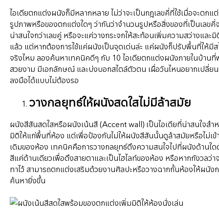
ไอเดียตกแต่งผนังก็มีหลากหลาย ไม่ว่าจะเป็นกฎเลขคี่ที่ใช้เมื่อจะตกแต
รูปภาพหรือของตกแต่งใดๆ ว่ากันว่าจำนวนรูปหรือสิ่งของที่เป็นเลขคี่
น่าสนใจกว่าเลขคู่ หรือจะแค่วางกระจกให้สะท้อนเพิ่มความสว่างและมิต
แล้ว แต่หากต้องการใช้แค่ผนังเป็นจุดเด่นล่ะ แค่ผนังก็ปรับพื้นที่ให้มีส
จริงไหม ลองค้นหาเทคนิคดีๆ กับ 10 ไอเดียตกแต่งผนังภายในบ้านที่พ
สวยงาม มีเอกลักษณ์ และบ่งบอกสไตล์ตัวตน เผื่อวันไหนอยากเปลี่ยนม
ลงมือได้แบบไม่ต้องรอ
วางกลยุทธ์ให้ผนังสดใสไม่มีล้าสมัย
ผนังสีสันสดใสหรือผนังเน้นสี (Accent wall) เป็นไอเดียที่น่าสนใจสำห
มิติให้แก่พื้นที่ห้อง แต่เพื่อป้องกันไม่ให้ผนังสีสันนั้นดูล้าสมัยหรือไม่เข
เดิมของห้อง เทคนิคคือการวางกลยุทธ์ดึงความสนใจไปที่ผนังด้านใดด้
สีแค่ด้านเดียวเพื่อดึงสายตาและเป็นไฮไลท์ของห้อง หรือหากกังวลว่าจะเ
ทาไว้ สามารถตกแต่งเสริมด้วยงานศิลปะหรือวางฉากกั้นห้องให้ผนังกว
ค้นหายิ่งขึ้น