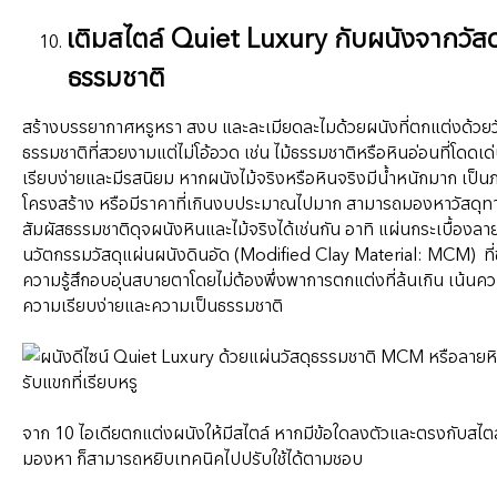
เติมสไตล์ Quiet Luxury กับผนังจากวัสด
ธรรมชาติ
สร้างบรรยากาศหรูหรา สงบ และละเมียดละไมด้วย
ผนังที่ตกแต่งด้วยว
ธรรมชาติ
ที่สวยงามแต่ไม่โอ้อวด เช่น ไม้ธรรมชาติหรือ
หินอ่อน
ที่โดดเ
เรียบง่ายและมีรสนิยม หากผนังไม้จริงหรือหินจริงมีน้ำหนักมาก เป็น
โครงสร้าง หรือมีราคาที่เกินงบประมาณไปมาก สามารถมองหา
วัสดุทา
สัมผัสธรรมชาติ
ดุจผนังหินและไม้จริงได้เช่นกัน อาทิ
แผ่นกระเบื้องลา
นวัตกรรม
วัสดุแผ่นผนังดินอัด
(Modified Clay Material: MCM) ที่ช
ความรู้สึกอบอุ่นสบายตาโดยไม่ต้องพึ่งพาการตกแต่งที่ล้นเกิน เน้น
ความเรียบง่ายและความเป็นธรรมชาติ
จาก 10 ไอเดียตกแต่งผนังให้มีสไตล์ หากมีข้อใดลงตัวและตรงกับสไตล
มองหา ก็สามารถหยิบเทคนิคไปปรับใช้ได้ตามชอบ