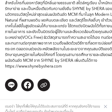
สำหรับใครที่มองหาวัสดุที่มีกลิ่นอายธรรมชาติ สไตล์หรูเรียบ น้ำหนักเ
รักษาง่าย และเป็นหนึ่งเดียวกับความยั่งยืน SHYNE by SHERA ขอ
นวัตกรรมวัสดุใหม่ล่าสุดแผ่นผนังดินอัด MCM ที่มาในลุค Modern 
Natural ที่ผสานผงดิน ผงหินบดละเอียด และวัสดุรีไซเคิลอื่นๆ เข้าด้วย
เทคโนโลยีขั้นสูงอัดแผ่นให้บางและแกร่ง ใช้ตกแต่งปิดผนังได้ทั้งภา
ภายในอาคาร และยังเป็นมิตรต่อผู้ใช้งานและสิ่งแวดล้อมด้วยคุณสมบ
ระเหยง่าย(VOCs Free) ผิววัสดุสามารถทำความสะอาดได้เอง ทนต่อคว
และทนทานต่อทุกสภาพอากาศ รวมถึงผลิตด้วยวิธีการที่ลดการปล่อยก๊
กระจก ตลอดจนช่วยประหยัดพลังงานในระยะยาวจากคุณสมบัติของดิน
รักษาอุณหภูมิภายในห้องให้คงที่ โดยคุณสามารถศึกษารายละเอียดผล
ผนังดินอัด MCM จาก SHYNE by SHERA เพิ่มเติมได้ทาง
https://www.shynebyshera.com
เฌอร่า ใช้คุกกี้เพื่อให้คุณได้รับประสบการณ์ที่ดี หากคุณยังคงใช้งานบน
เว็บไซต์ เราถือว่าคุณยอมรับ
ข้อกำหนดและเงื่อนไข